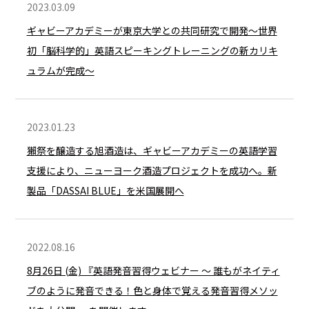
2023.03.09
ギャビーアカデミーが東京大学との共同研究で開発〜世界
初「脳科学的」英語スピーキングトレーニングの新カリキ
ュラムが完成〜
2023.01.23
獺祭を醸造する旭酒造は、ギャビーアカデミーの英語学習
支援により、ニューヨーク酒造プロジェクトを成功へ。新
製品「DASSAI BLUE」を⽶国展開へ
2022.08.16
8月26日 (金) 『英語発音習得ウェビナー ～ 誰もがネイティ
ブのように発音できる！色と身体で覚える発音習得メソッ