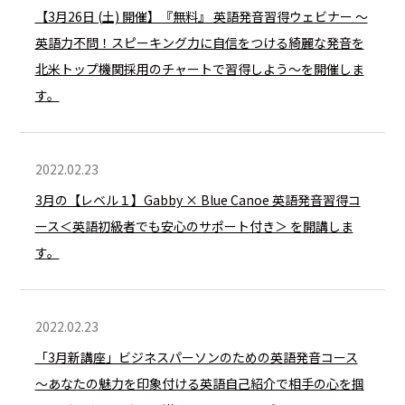
【3月26日 (土) 開催】『無料』 英語発音習得ウェビナー ～
英語力不問！スピーキング力に自信をつける綺麗な発音を
北米トップ機関採用のチャートで習得しよう～を開催しま
す。
2022.02.23
3月の【レベル１】Gabby × Blue Canoe 英語発音習得コ
ース＜英語初級者でも安心のサポート付き＞ を開講しま
す。
2022.02.23
「3月新講座」ビジネスパーソンのための英語発音コース
～あなたの魅力を印象付ける英語自己紹介で相手の心を掴