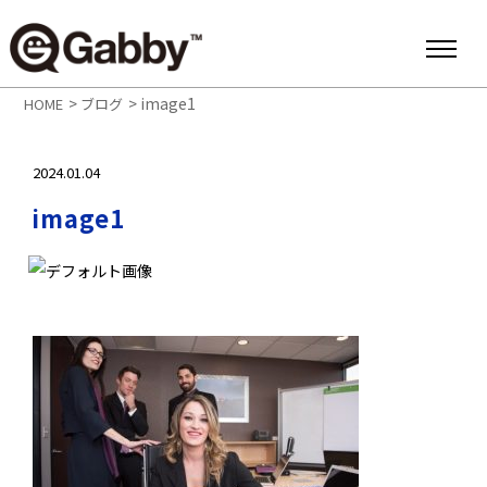
>
>
image1
HOME
ブログ
2024.01.04
image1