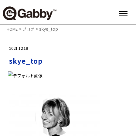
>
>
skye_top
HOME
ブログ
2021.12.18
skye_top