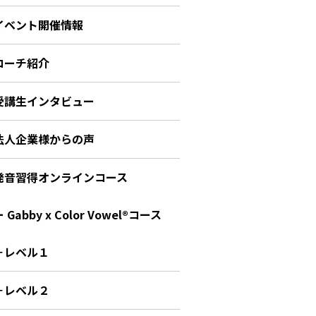
イベント開催情報
コーチ紹介
受講生インタビュー
法人企業様からの声
発音習得オンラインコース
 Gabby x Color Vowel®︎コース
－レベル１
－レベル２