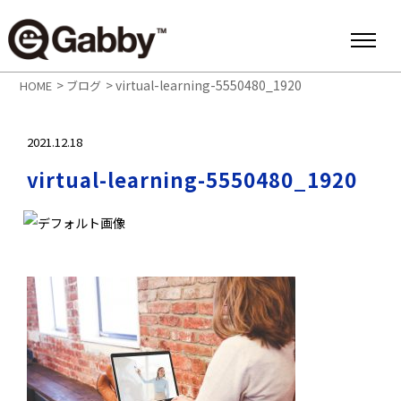
>
>
virtual-learning-5550480_1920
HOME
ブログ
2021.12.18
virtual-learning-5550480_1920