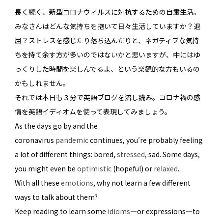
長く続く、新型コロナウィルスに対抗するための自粛生活。
みなさんはどんな気持ちを抱いて日々生活していますか？退
屈？ストレスを感じたり落ち込んだりと、ネガティブな気持
ちを持て余す方が多いのではないかと思いますが、中にはゆ
っくりした時間を楽しんでるよ、という楽観的な方もいるの
かもしれません。
それでは本日も３分で英語ブログを流し読み。コロナ禍の感
情を英語イディオムを使って表現してみましょう。
As the days go by and the
coronavirus
pandemic
continues, you’re probably feeling
a lot of different things: bored,
stressed
, sad. Some days,
you might even be
optimistic
(hopeful) or
relaxed
.
With all these
emotions
, why not learn a few different
ways to talk about them?
Keep reading to learn some
idioms
—or expressions—to