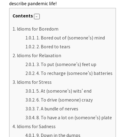
describe pandemic life!
Contents
1.
Idioms for Boredom
1.0.1.
1. Bored out of (someone’s) mind
1.0.2.
2. Bored to tears
2.
Idioms for Relaxation
2.0.1.
3. To put (someone’s) feet up
2.0.2.
4. To recharge (someone’s) batteries
3.
Idioms for Stress
3.0.1.
5. At (someone’s) wits’ end
3.0.2.
6. To drive (someone) crazy
3.0.3.
7. A bundle of nerves
3.0.4.
8. To have a lot on (someone’s) plate
4.
Idioms for Sadness
4.0.1.
9. Down in the dumps