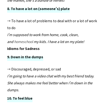
the market, she’s a bundle of nerves!
8. To have a lot on (someone’s) plate
→ To have a lot of problems to deal with or a lot of work
to do
I’m supposed to work from home, cook, clean,
and
homeschool
my kids. I have a lot on my plate!
Idioms for Sadness
9. Down in the dumps
→ Discouraged, depressed, or sad
I’m going to have a video chat with my best friend today.
She always makes me feel better when I’m down in the
dumps.
10. To feel blue