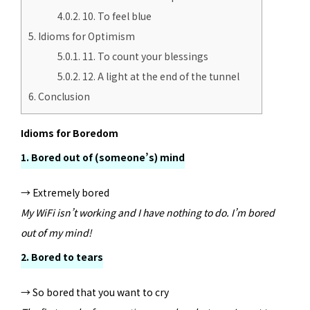
4.0.2.
10. To feel blue
5.
Idioms for Optimism
5.0.1.
11. To count your blessings
5.0.2.
12. A light at the end of the tunnel
6.
Conclusion
Idioms for Boredom
1. Bored out of (someone’s) mind
→ Extremely bored
My WiFi isn’t working and I have nothing to do. I’m bored
out of my mind!
2. Bored to tears
→ So bored that you want to cry