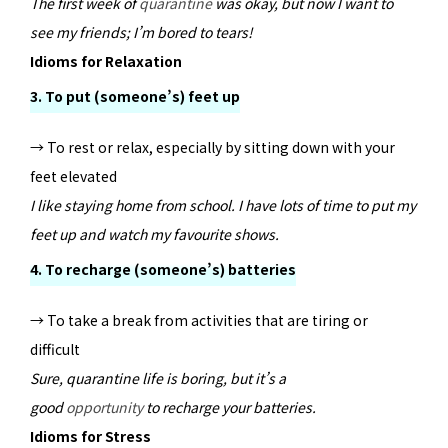
The first week of
quarantine
was okay, but now I want to
see my friends; I’m bored to tears!
Idioms for Relaxation
3. To put (someone’s) feet up
→ To rest or relax, especially by sitting down with your
feet elevated
I like staying home from school. I have lots of time to put my
feet up and watch my favourite shows.
4. To recharge (someone’s) batteries
→ To take a break from activities that are tiring or
difficult
Sure, quarantine life is boring, but it’s a
good
opportunity
to recharge your batteries.
Idioms for Stress