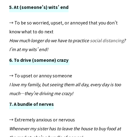
5. At (someone’s) wits’ end
→ To be so worried, upset, or annoyed that you don’t
know what to do next
How much longer do we have to practice
social distancing
?
I’m at my wits’ end!
6. To drive (someone) crazy
→ To upset or annoy someone
I love my family, but seeing them all day, every day is too
much—they’re driving me crazy!
7. A bundle of nerves
→ Extremely anxious or nervous
Whenever my sister has to leave the house to buy food at