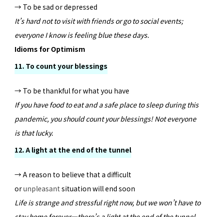
→ To be sad or depressed
It’s hard not to visit with friends or go to social events;
everyone I know is feeling blue these days.
Idioms for Optimism
11. To count your blessings
→ To be thankful for what you have
If you have food to eat and a safe place to sleep during this
pandemic, you should count your blessings! Not everyone
is that lucky.
12. A light at the end of the tunnel
→ A reason to believe that a difficult
or
unpleasant
situation will end soon
Life is strange and stressful right now, but we won’t have to
stay home forever—there’s a light at the end of the tunnel.