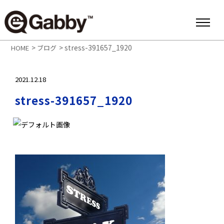
>
>
stress-391657_1920
HOME
ブログ
2021.12.18
stress-391657_1920