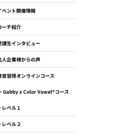
イベント開催情報
コーチ紹介
受講生インタビュー
法人企業様からの声
発音習得オンラインコース
 Gabby x Color Vowel®︎コース
－レベル１
－レベル２