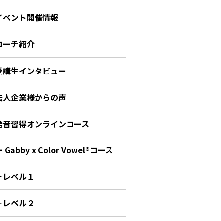
イベント開催情報
コーチ紹介
受講生インタビュー
法人企業様からの声
発音習得オンラインコース
 Gabby x Color Vowel®︎コース
－レベル１
－レベル２