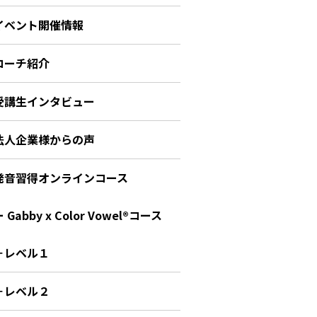
イベント開催情報
コーチ紹介
受講生インタビュー
法人企業様からの声
発音習得オンラインコース
 Gabby x Color Vowel®︎コース
－レベル１
－レベル２