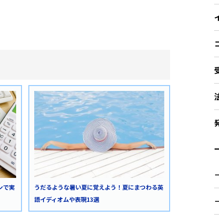
ー
うだるような暑い夏に覚えよう！夏にまつわる英
ンで実
語イディオムや表現13選