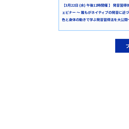
【3月22日 (水) 午後12時開催 】 発音習
ェビナー ～ 誰もがネイティブの発音に近
色と身体の動きで学ぶ発音習得法を大公開