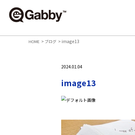
>
>
image13
HOME
ブログ
2024.01.04
image13