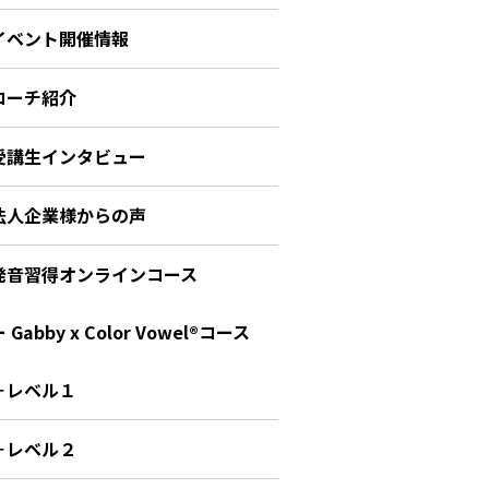
イベント開催情報
コーチ紹介
受講生インタビュー
法人企業様からの声
発音習得オンラインコース
 Gabby x Color Vowel®︎コース
－レベル１
－レベル２