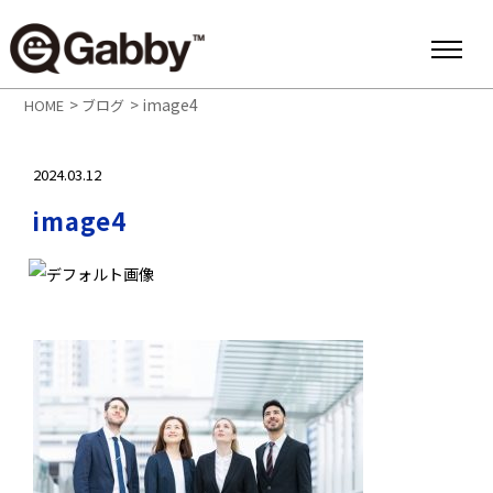
>
>
image4
HOME
ブログ
2024.03.12
image4