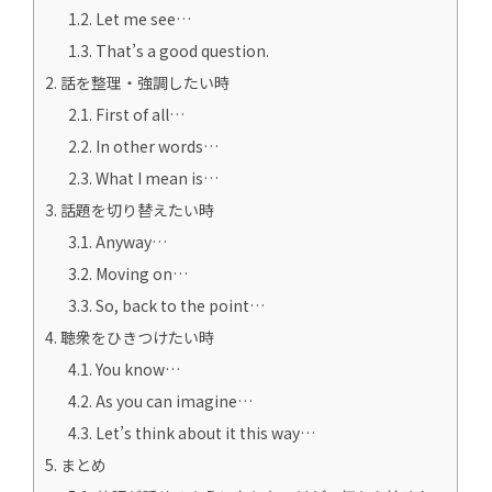
1.2.
Let me see…
1.3.
That’s a good question.
2.
話を整理・強調したい時
2.1.
First of all…
2.2.
In other words…
2.3.
What I mean is…
3.
話題を切り替えたい時
3.1.
Anyway…
3.2.
Moving on…
3.3.
So, back to the point…
4.
聴衆をひきつけたい時
4.1.
You know…
4.2.
As you can imagine…
4.3.
Let’s think about it this way…
5.
まとめ