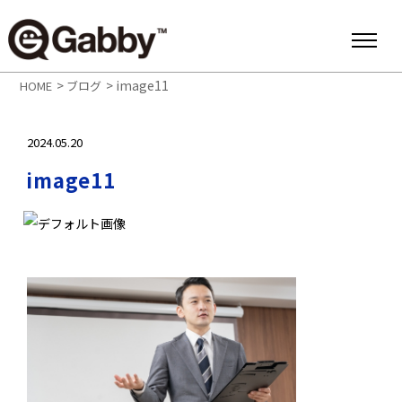
>
>
image11
HOME
ブログ
2024.05.20
image11