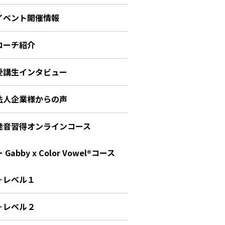
イベント開催情報
コーチ紹介
受講生インタビュー
法人企業様からの声
発音習得オンラインコース
 Gabby x Color Vowel®︎コース
－レベル１
－レベル２