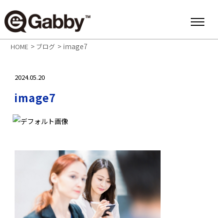
>
>
image7
HOME
ブログ
2024.05.20
image7