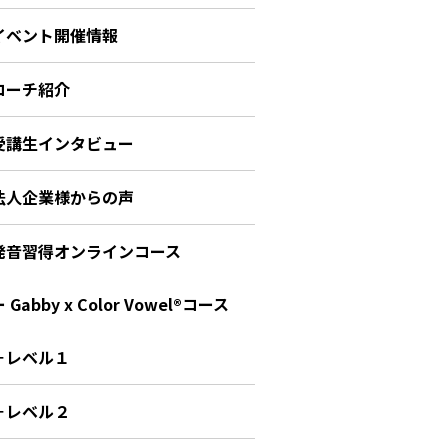
イベント開催情報
コーチ紹介
受講生インタビュー
法人企業様からの声
発音習得オンラインコース
 Gabby x Color Vowel®︎コース
－レベル１
－レベル２