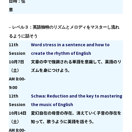
日時：任
意
– レベル３：英語独特のリズムとメロディをマスターし流れ
るように話そう
11th
Word stress in a sentence and how to
Session
create the rhythm of English
10月7日
文章の中で強調される単語を意識して、英語のリ
（土）
ズムを身につけよう。
AM 8:00-
9:00
12
th
Schwa: Reduction and the key to mastering
Session
the music of English
10月14日
変幻自在の母音の存在、消えていく子音の存在を
（土）
知って、歌うように英語を話そう。
AM 8:00-