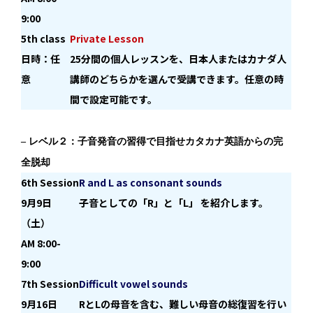
9:00
5th class
Private Lesson
日時：任
25分間の個人レッスンを、日本人またはカナダ人
意
講師のどちらかを選んで受講できます。任意の時
間で設定可能です。
– レベル２：子音発音の習得で目指せカタカナ英語からの完
全脱却
6th Session
R and L as consonant sounds
9月9日
子音としての「R」と「L」 を紹介します。
（土）
AM 8:00-
9:00
7th Session
Difficult vowel sounds
9月16日
RとLの母音を含む、難しい母音の総復習を行い