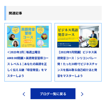
関連記事
＜2023年2月 | 毎週土曜日
【2022年5月開講】ビジネス英
AM8:00開講＞英語発音習得コー
語発音コース｜シリコンバレー
ス レベル１ | あなたの英語を正
発！たった30秒でビジネスチャ
しく伝える鍵「母音発音」をマ
ンスを掴み取る自己紹介法と発
スターしよう
音をマスターしよう
ブログ一覧に戻る