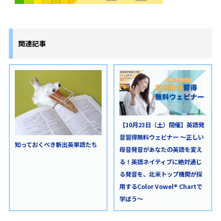
関連記事
【10月23日（土）開催】英語発
音習得無料ウェビナー ～正しい
知っておくべき新出英単語たち
母音発音があなたの英語を変え
る！英語ネイティブに絶対通じ
る発音を、北米トップ機関が採
用するColor Vowel® Chartで
学ぼう～