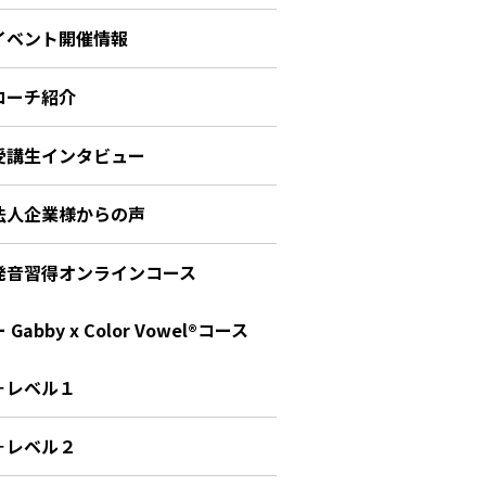
イベント開催情報
コーチ紹介
受講生インタビュー
法人企業様からの声
発音習得オンラインコース
 Gabby x Color Vowel®︎コース
－レベル１
－レベル２