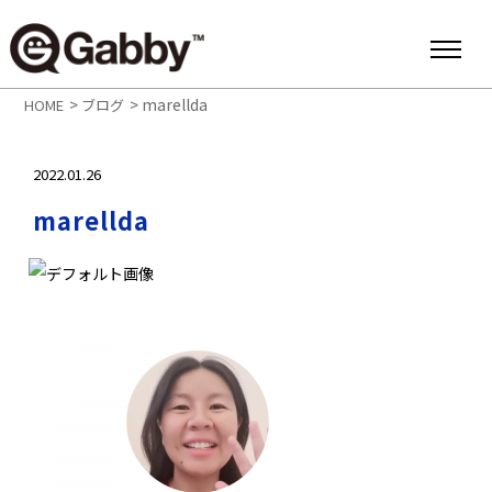
>
>
marellda
HOME
ブログ
2022.01.26
marellda