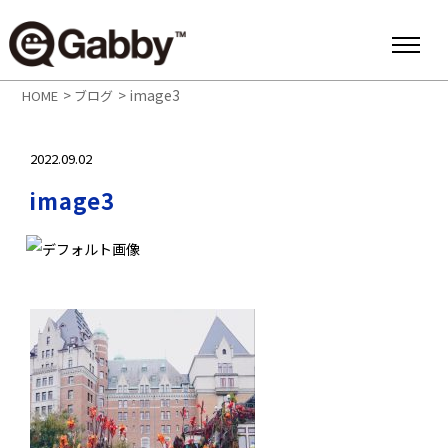
>
>
image3
HOME
ブログ
2022.09.02
image3