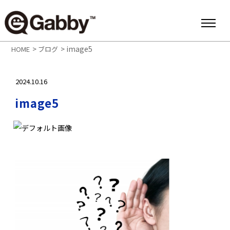
>
>
image5
HOME
ブログ
2024.10.16
image5