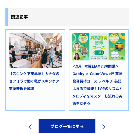
関連記事
＜9月 | 木曜日AM7:30開講＞
Gabby × Color Vowel® 英語
【スキンケア英単語】カナダの
発音習得コース レベル３| 英語
セフォラで働く私がスキンケア
はまるで音楽！独特のリズムと
英語表現を解説
メロディをマスターし流れる英
語を話そう
ブログ一覧に戻る