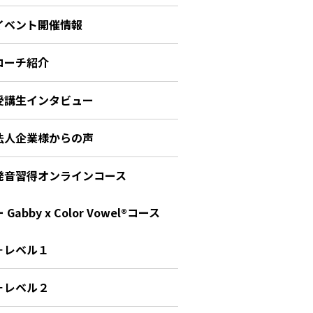
イベント開催情報
コーチ紹介
受講生インタビュー
法人企業様からの声
発音習得オンラインコース
 Gabby x Color Vowel®︎コース
－レベル１
－レベル２