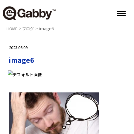
>
>
image6
HOME
ブログ
2023.06.09
image6