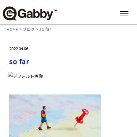
>
>
so far
HOME
ブログ
2022.04.06
so far