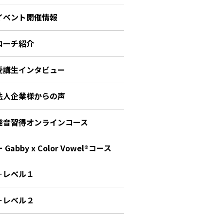
イベント開催情報
コーチ紹介
受講生インタビュー
法人企業様からの声
発音習得オンラインコース
 Gabby x Color Vowel®︎コース
－レベル１
－レベル２