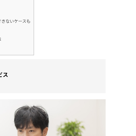
できないケースも
法
ビス