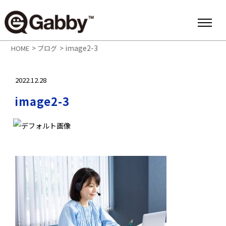
>
>
image2-3
HOME
ブログ
2022.12.28
image2-3