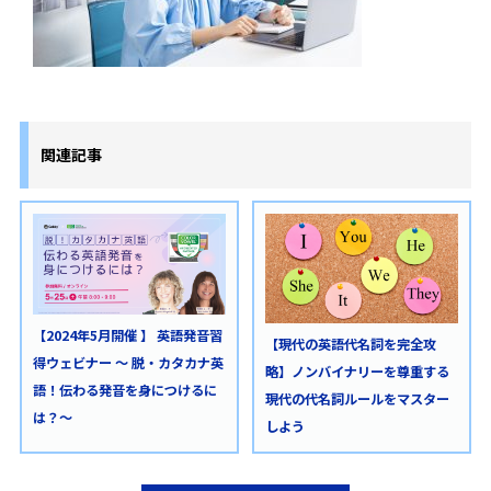
関連記事
【2024年5月開催 】 英語発音習
【現代の英語代名詞を完全攻
得ウェビナー ～ 脱・カタカナ英
略】ノンバイナリーを尊重する
語！伝わる発音を身につけるに
現代の代名詞ルールをマスター
は？〜
しよう