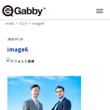
>
>
image6
HOME
ブログ
2025.07.19
image6