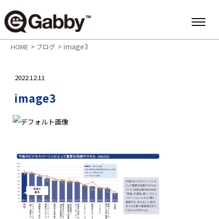
>
>
image3
HOME
ブログ
2022.12.11
image3