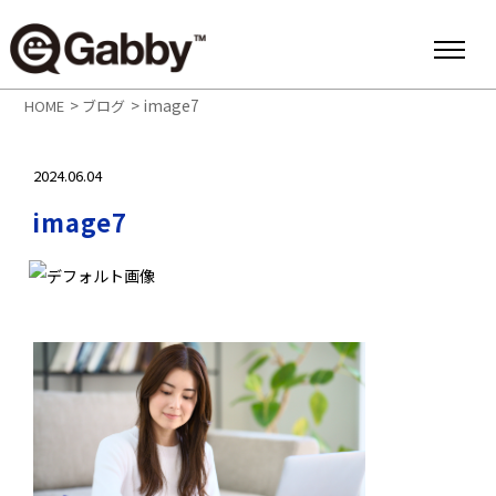
>
>
image7
HOME
ブログ
2024.06.04
image7