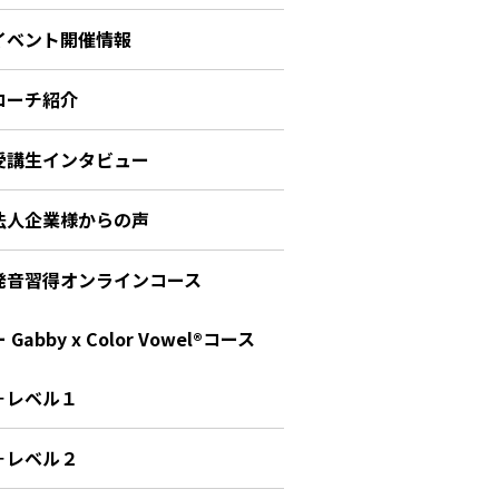
イベント開催情報
コーチ紹介
受講生インタビュー
法人企業様からの声
発音習得オンラインコース
 Gabby x Color Vowel®︎コース
－レベル１
－レベル２