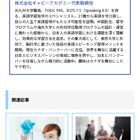
株式会社ギャビーアカデミー代表取締役
元九州大学職員。TOEIC 990、IELTS 7.5（Speaking 8.0）を誇
る、英語学習独学のスペシャリスト。27歳から英語を学び直し、
自らの人生で英語習得がもたらす可能性を証明。米国赴任、留学
プログラムや海外大学との共同学位取得プログラムの設計・運営
に携わった経験から、日本人の英語学習における課題を深く理解
し、効果的な学習方法を追求。その集大成として、東京大学と共
同で、脳科学に基づいた独自の英語スピーキング習得メソッドを
開発。現在カナダ・バンクーバーに在住。世界を舞台に活躍する
日本人ビジネスパーソンの育成に情熱を燃やし、日本とバンクー
バーを往復しながら精力的に活動中。趣味はカナダを舞台にした
サケ釣り。
関連記事