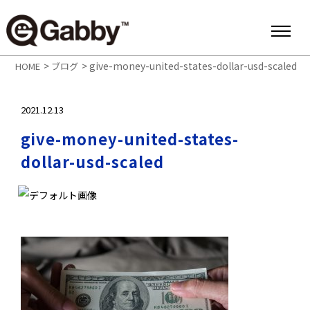
>
>
give-money-united-states-dollar-usd-scaled
HOME
ブログ
2021.12.13
give-money-united-states-
dollar-usd-scaled