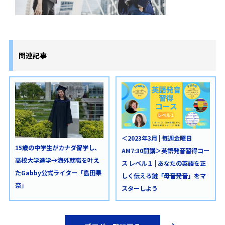
関連記事
＜2023年3月 | 毎週金曜日
15歳の中学生がカナダ留学し、
AM7:30開講＞英語発音習得コー
高校大学進学→海外就職を叶え
ス レベル１ | あなたの英語を正
たGabby公式ライター「島田果
しく伝える鍵「母音発音」をマ
奈」
スターしよう