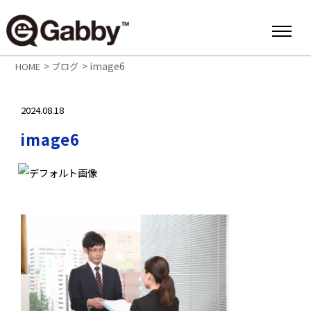
>
>
image6
HOME
ブログ
2024.08.18
image6