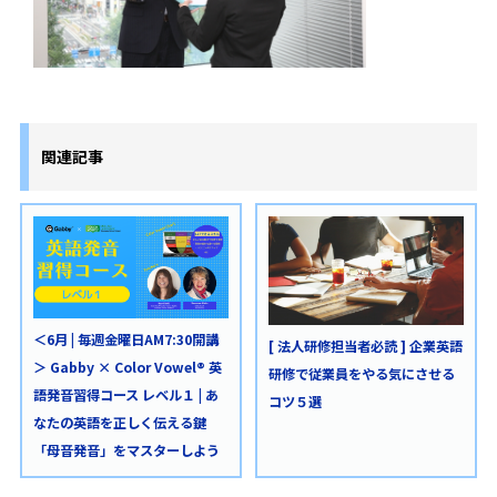
関連記事
＜6月 | 毎週金曜日AM7:30開講
[ 法人研修担当者必読 ] 企業英語
＞ Gabby × Color Vowel® 英
研修で従業員をやる気にさせる
語発音習得コース レベル１ | あ
コツ５選
なたの英語を正しく伝える鍵
「母音発音」をマスターしよう