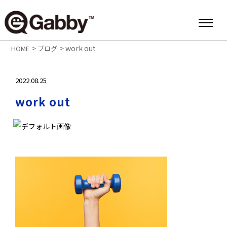
>
>
work out
HOME
ブログ
2022.08.25
work out