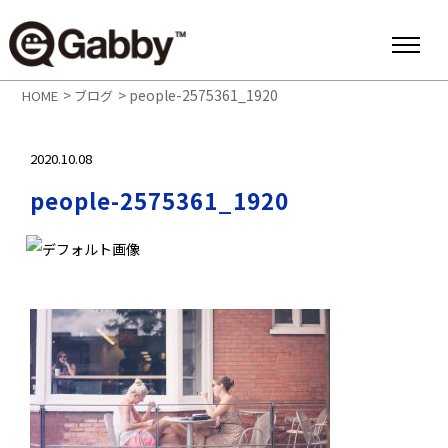
>
>
people-2575361_1920
HOME
ブログ
2020.10.08
people-2575361_1920