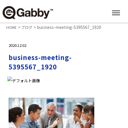
>
>
business-meeting-5395567_1920
HOME
ブログ
2020.12.02
business-meeting-
5395567_1920