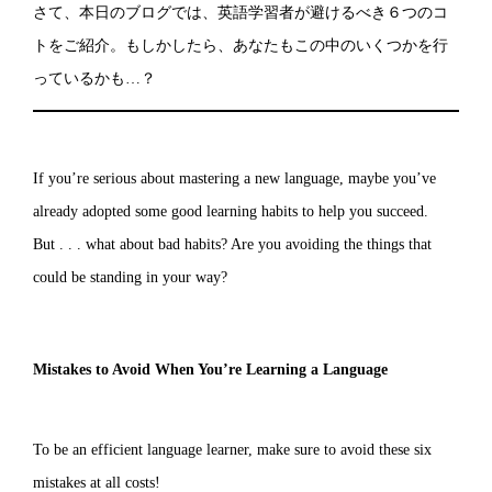
さて、本日のブログでは、英語学習者が避けるべき６つのコ
トをご紹介。もしかしたら、あなたもこの中のいくつかを行
っているかも…？
If you’re serious about mastering a new language, maybe you’ve
already adopted some good learning habits to help you succeed.
But . . . what about bad habits? Are you avoiding the things that
could be standing in your way?
Mistakes to Avoid When You’re Learning a Language
To be an efficient language learner, make sure to avoid these six
mistakes at all costs!