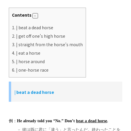
Contents
1.
| beat a dead horse
2.
| get off one’s high horse
3.
| straight from the horse’s mouth
4.
| eat a horse
5.
| horse around
6.
| one-horse race
|
beat a dead horse
例：
He already told you “No.” Don’t
beat a dead horse
.
－ 彼は既に君に「違う」と言ったんだ。終わったことを