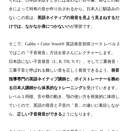
それは、日本語を話すときには使わない舌や歯、唇などの動
きによって特有の音が作り出されるから。日本人に馴染みの
ないこの音は、
英語ネイティブの発音を見よう見まねするだ
けでは、なかなか身につかない
のが実状です。
そこで、Gabby × Color Vowel® 英語発音習得コース レベル２
ではこの『子音発音』方法を皆さんにレクチャーします。
日本語にない子音発音（L, R, TH, V, F）、そして二重発音・
三重子音と呼ばれる難しい音を正しく発音できるよう、
発音
指導専門の英語ネイティブ講師と、ボイストレーナーを務め
る日本人講師から体系的なトレーニング
を受けていきます。
レベル１同様、舌や唇の動き、顎の使い方を視覚的に体得し
ていくので、英語の母音と子音の「音」の違いに着目しなが
ら、
正しい子音発音ができる
ようになります。