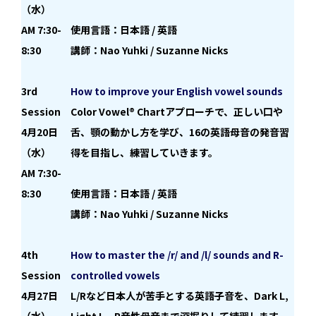
（水）
AM 7:30-
使用言語：日本語 / 英語
8:30
講師：Nao Yuhki / Suzanne Nicks
3rd
How to improve your English vowel sounds
Session
Color Vowel® Chartアプローチで、正しい口や
4月20日
舌、顎の動かし方を学び、16の英語母音の発音習
（水）
得を目指し、練習していきます。
AM 7:30-
8:30
使用言語：日本語 / 英語
講師：Nao Yuhki / Suzanne Nicks
4th
How to master the /r/ and /l/ sounds and R-
Session
controlled vowels
4月27日
L/Rなど日本人が苦手とする英語子音を、Dark L,