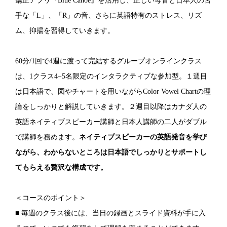
矯正アプリ『Blue Canoe』を活用し、正しい母音と日本人の苦
手な「L」、「R」の音、さらに英語特有のストレス、リズ
ム、抑揚を習得していきます。
60分/1回で4週に渡って完結するグループオンラインクラス
は、1クラス4−5名限定のインタラクティブな参加型。１週目
は日本語で、図やチャートを用いながらColor Vowel Chartの理
論をしっかりと解説していきます。２週目以降はカナダ人の
英語ネイティブスピーカー講師と日本人講師の二人がダブル
で講師を務めます。
ネイティブスピーカーの英語発音を学び
ながら、わからないところは日本語でしっかりとサポートし
てもらえる贅沢な構成です。
＜コースのポイント＞
■ 毎週のクラス後には、当日の録画とスライド資料が手に入