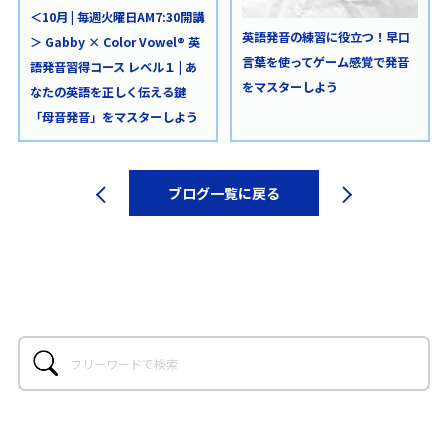
＜10月 | 毎週火曜日AM7:30開講
英語発音の練習に役立つ！早口
＞ Gabby × Color Vowel® 英
言葉を使ってゲーム感覚で発音
語発音習得コース レベル１ | あ
をマスターしよう
なたの英語を正しく伝える鍵
「母音発音」をマスターしよう
ブログ一覧に戻る