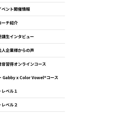
イベント開催情報
コーチ紹介
受講生インタビュー
法人企業様からの声
発音習得オンラインコース
 Gabby x Color Vowel®︎コース
－レベル１
－レベル２