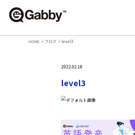
>
>
level3
HOME
ブログ
2022.02.18
level3