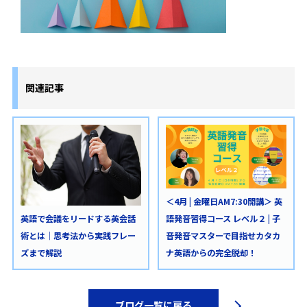
関連記事
＜4月 | 金曜日AM7:30開講＞ 英
語発音習得コース レベル２ | 子
英語で会議をリードする英会話
音発音マスターで目指せカタカ
術とは｜思考法から実践フレー
ナ英語からの完全脱却！
ズまで解説
ブログ一覧に戻る