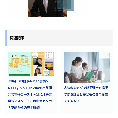
関連記事
＜8月 | 木曜日AM7:30開講＞
Gabby × Color Vowel® 英語
人気のカナダで親子留学を満喫
発音習得コース レベル２ | 子音
できる理由と子どもの費用を安
発音マスターで、目指せカタカ
くする方法
ナ英語からの完全脱却！