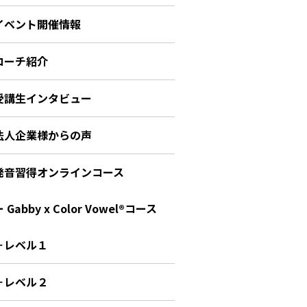
イベント開催情報
コーチ紹介
受講生インタビュー
法人企業様からの声
発音習得オンラインコース
 Gabby x Color Vowel®︎コース
－レベル１
－レベル２